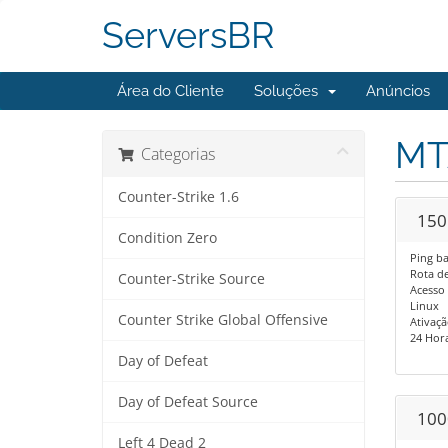
ServersBR
Área do Cliente
Soluções
Anúncios
MT
Categorias
Counter-Strike 1.6
150
Condition Zero
Ping ba
Rota de 
Counter-Strike Source
Acesso 
Linux
Counter Strike Global Offensive
Ativaçã
24 Horas
Day of Defeat
Day of Defeat Source
100
Left 4 Dead 2