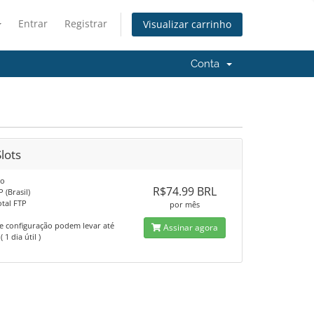
Entrar
Registrar
Visualizar carrinho
Conta
lots
xo
R$74.99 BRL
P (Brasil)
otal FTP
por mês
 e configuração podem levar até
Assinar agora
 1 dia útil )