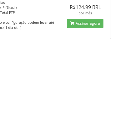
ixo
R$124.99 BRL
IP (Brasil)
Total FTP
por mês
o e configuração podem levar até
Assinar agora
 ( 1 dia útil )