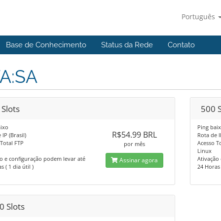
Português
Base de Conhecimento
Status da Rede
Contato
A:SA
 Slots
500 S
ixo
Ping bai
R$54.99 BRL
IP (Brasil)
Rota de I
Total FTP
Acesso T
por mês
Linux
o e configuração podem levar até
Ativação
Assinar agora
 ( 1 dia útil )
24 Horas (
0 Slots