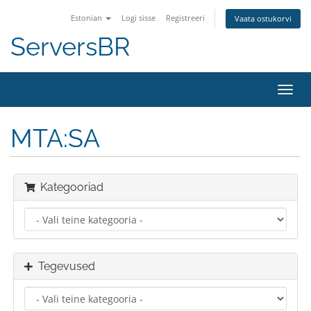
Estonian
Logi sisse
Registreeri
Vaata ostukorvi
ServersBR
Lülit
navig
MTA:SA
Kategooriad
Tegevused