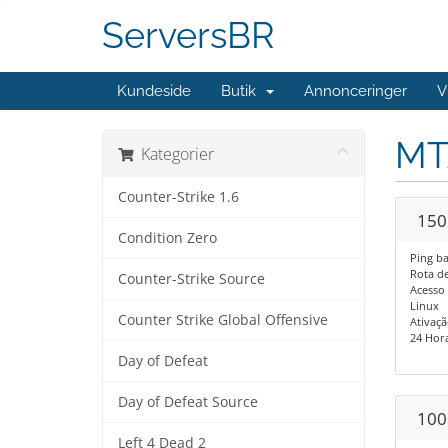
ServersBR
Kundeside
Butik
Annonceringer
V
MT
Kategorier
Counter-Strike 1.6
150
Condition Zero
Ping ba
Rota de 
Counter-Strike Source
Acesso 
Linux
Counter Strike Global Offensive
Ativaçã
24 Horas
Day of Defeat
Day of Defeat Source
100
Left 4 Dead 2