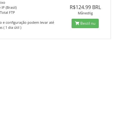
ixo
R$124.99 BRL
IP (Brasil)
Total FTP
Månedlig
o e configuração podem levar até
Bestil nu
 ( 1 dia útil )