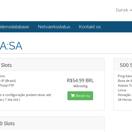
Dansk
idensdatabase
Netværksstatus
Kontakt os
A:SA
 Slots
500 S
ixo
Ping bai
R$54.99 BRL
IP (Brasil)
Rota de I
Total FTP
Acesso T
Månedlig
Linux
o e configuração podem levar até
Ativação
Bestil nu
 ( 1 dia útil )
24 Horas (
0 Slots