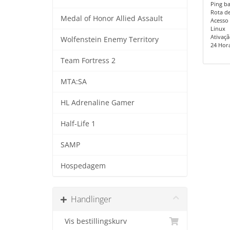
Ping ba
Rota de 
Medal of Honor Allied Assault
Acesso 
Linux
Ativaçã
Wolfenstein Enemy Territory
24 Horas
Team Fortress 2
MTA:SA
HL Adrenaline Gamer
Half-Life 1
SAMP
Hospedagem
Handlinger
Vis bestillingskurv