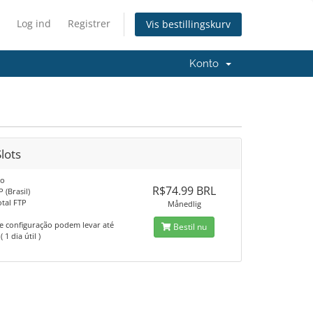
Log ind
Registrer
Vis bestillingskurv
Konto
lots
xo
R$74.99 BRL
P (Brasil)
otal FTP
Månedlig
 e configuração podem levar até
Bestil nu
 1 dia útil )