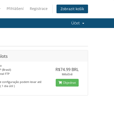
Přihlášení
Registrace
Zobrazit košík
Účet
lots
xo
R$74.99 BRL
P (Brasil)
otal FTP
Měsíčně
 e configuração podem levar até
Objednat
 1 dia útil )