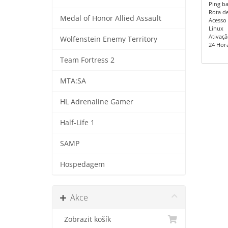
Ping ba
Rota de 
Medal of Honor Allied Assault
Acesso 
Linux
Ativaçã
Wolfenstein Enemy Territory
24 Horas
Team Fortress 2
MTA:SA
HL Adrenaline Gamer
Half-Life 1
SAMP
Hospedagem
Akce
Zobrazit košík