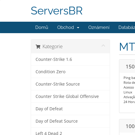
ServersBR
Domů
Obchod
Oznámení
Databáz
MT
Kategorie
Counter-Strike 1.6
150
Condition Zero
Ping ba
Rota de 
Counter-Strike Source
Acesso 
Linux
Counter Strike Global Offensive
Ativaçã
24 Horas
Day of Defeat
Day of Defeat Source
100
Left 4 Dead 2