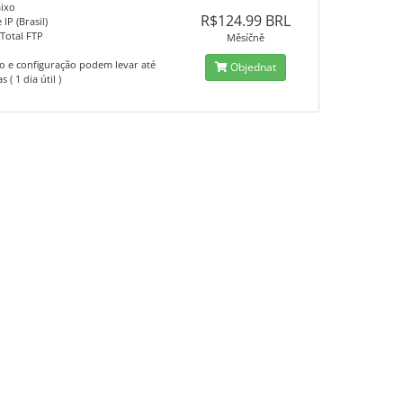
ixo
R$124.99 BRL
IP (Brasil)
Total FTP
Měsíčně
o e configuração podem levar até
Objednat
 ( 1 dia útil )