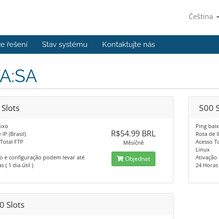
Čeština
e řešení
Stav systému
Kontaktujte nás
A:SA
 Slots
500 S
ixo
Ping bai
R$54.99 BRL
IP (Brasil)
Rota de I
Total FTP
Acesso T
Měsíčně
Linux
o e configuração podem levar até
Ativação
Objednat
 ( 1 dia útil )
24 Horas (
0 Slots